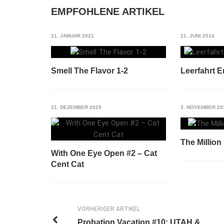
EMPFOHLENE ARTIKEL
21. JANUAR 2021
21. JUNI 2014
Smell The Flavor 1-2
Leerfahrt E
21. DEZEMBER 2025
3. NOVEMBER 20
The Million
With One Eye Open #2 – Cat
Cent Cat
VORHERIGER ARTIKEL
Probation Vacation #10: UTAH &