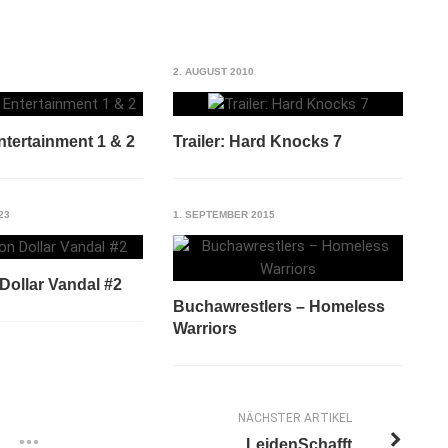
2. AUGUST 2010
ntertainment 1 & 2
Trailer: Hard Knocks 7
23
1. SEPTEMBER 2015
 Dollar Vandal #2
Buchawrestlers – Homeless
Warriors
NÄCHSTER ARTIKEL
LeidenSchafft