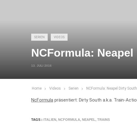
SERIEN
VIDEOS
NCFormula: Neapel 
13. JULI 2016
Home
Videos
Serien
NCFormula: Neapel Dirty South
NcFormula
präsentiert: Dirty South a.k.a. Train-Actio
TAGS :
ITALIEN
,
NCFORMULA
,
NEAPEL
,
TRAINS