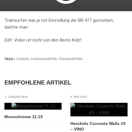
Trainsurfen war ja mit Einstellung der BR 477 gestorben,
dachte man.
Edit: Video ist nicht von den Berlin Kidz!
TAGS :
S-BAHN
,
S-BAHNSURFEN
,
TRAINSURFING
EMPFOHLENE ARTIKEL
7. JANUAR 2016
5. MAI 2011
Monochrome 11-15
Herokids Concrete Walls #3
– VINO