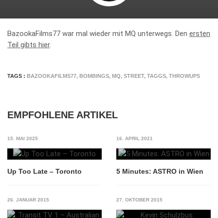
BazookaFilms77 war mal wieder mit MQ unterwegs. Den
ersten
Teil gibts hier
.
TAGS :
BAZOOKAFILMS77
,
BOMBINGS
,
MQ
,
STREET
,
TAGGS
,
THROWUPS
EMPFOHLENE ARTIKEL
15. MAI 2025
16. APRIL 2021
Up Too Late – Toronto
5 Minutes: ASTRO in Wien
26. JANUAR 2015
27. OKTOBER 2015