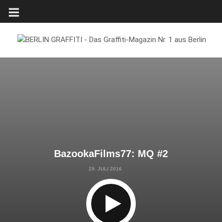
BazookaFilms77: MQ #2
29. JULI 2016