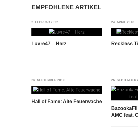
EMPFOHLENE ARTIKEL
2. FEBRUAR 2022
24. APRIL 2018
Luvre47 – Herz
Reckless Ti
25. SEPTEMBER 2010
25. SEPTEMBER 
Hall of Fame: Alte Feuerwache
BazookaFi
AMC feat.