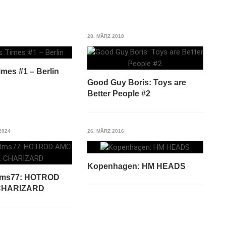
28. MÄRZ 2018
mes #1 – Berlin
Good Guy Boris: Toys are
Better People #2
2024
26. MÄRZ 2016
Kopenhagen: HM HEADS
lms77: HOTROD
 CHARIZARD