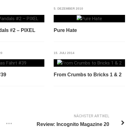
5. DEZEMBER 2010
dals #2 – PIXEL
Pure Hate
20
15. JULI 2014
#39
From Crumbs to Bricks 1 & 2
NÄCHSTER ARTIKEL
Review: Incognito Magazine 20