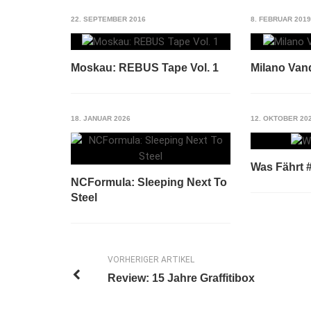
22. SEPTEMBER 2016
8. FEBRUAR 2019
Moskau: REBUS Tape Vol. 1
Milano Van
18. JANUAR 2026
12. OKTOBER 20
Was Fährt 
NCFormula: Sleeping Next To
Steel
VORHERIGER ARTIKEL
Review: 15 Jahre Graffitibox