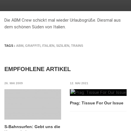
Die ABM Crew schickt mal wieder Urlaubsgrüße. Diesmal aus
dem schönen Süden von Italien.
TAGS :
ABM
,
GRAFFITI
,
ITALIEN
,
SIZILIEN
,
TRAINS
EMPFOHLENE ARTIKEL
26. MAI 2009
12. MAI 2021
Prag: Tissue For Our Issue
S-Bahnsurfen: Gebt uns die