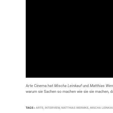
Arte Cinema hat
Mischa Leinkauf
und
Matthias We
warum sie Sachen so machen wie sie sie machen, da
TAGS :
ARTE
,
INTERVIEW
,
MATTHIAS WERMKE
,
MISCHA LEINKA