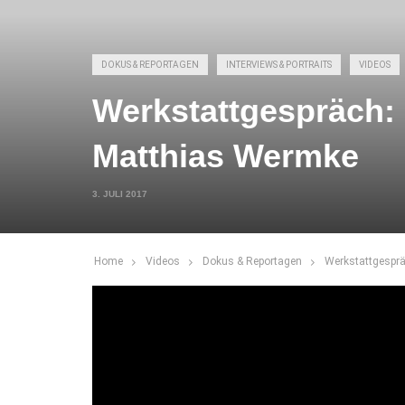
DOKUS & REPORTAGEN
INTERVIEWS & PORTRAITS
VIDEOS
Werkstattgespräch:
Matthias Wermke
3. JULI 2017
Home
Videos
Dokus & Reportagen
Werkstattgesprä