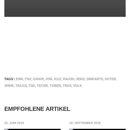
TAGS :
EWK
,
FNZ
,
GRAVE
,
HSK
,
KGZ
,
RAUSH
,
SEKD
,
SIMKARTE
,
SOTEN
,
SPAIR
,
TAGGS
,
TDK
,
TECHR
,
TOBER
,
TRUS
,
VOLK
EMPFOHLENE ARTIKEL
22. JUNI 2019
28. SEPTEMBER 2018