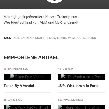
Mrfreightjack
präsentiert: Kurzer Trainclip aus
Westdeutschland von ABM und OBR. End2end!
TAGS :
ABM
,
END2END
,
GRAFFITI
,
OBR
,
TRAINS
,
WESTDEUTSCHLAND
EMPFOHLENE ARTIKEL
18. NOVEMBER 2014
31. MAI 2025
Taken By A Vandal
1UP: Wholetrain in Paris
12. APRIL 2021
23. NOVEMBER 2013