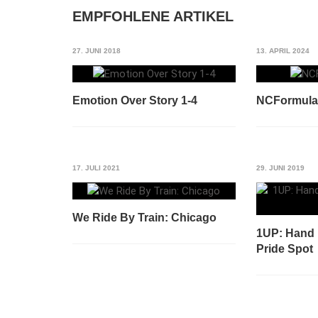
EMPFOHLENE ARTIKEL
27. JUNI 2018
13. APRIL 2024
Emotion Over Story 1-4
NCFormula
17. JULI 2021
29. JUNI 2019
We Ride By Train: Chicago
1UP: Hand 
Pride Spot