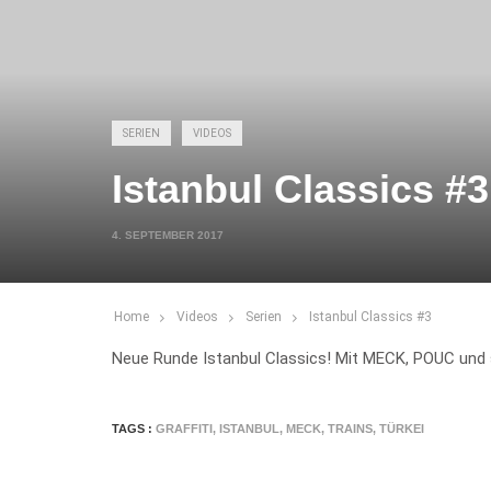
SERIEN
VIDEOS
Istanbul Classics #3
4. SEPTEMBER 2017
Home
Videos
Serien
Istanbul Classics #3
Neue Runde Istanbul Classics! Mit MECK, POUC und
TAGS :
GRAFFITI
,
ISTANBUL
,
MECK
,
TRAINS
,
TÜRKEI