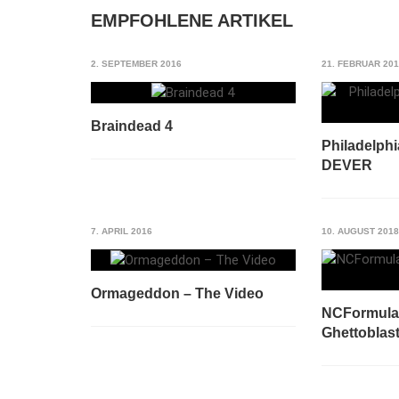
EMPFOHLENE ARTIKEL
2. SEPTEMBER 2016
21. FEBRUAR 20
Braindead 4
Philadelph
DEVER
7. APRIL 2016
10. AUGUST 2018
Ormageddon – The Video
NCFormula
Ghettoblast