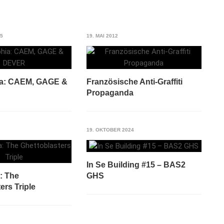
15
19. MAI 2012
ia: CAEM, GAGE &
Französische Anti-Graffiti
Propaganda
19. OKTOBER 2024
In Se Building #15 – BAS2
GHS
: The
ers Triple