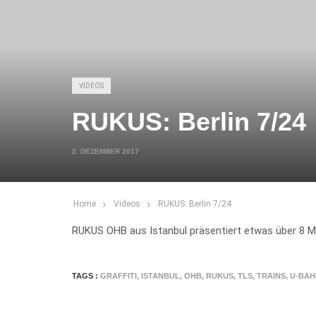
VIDEOS
RUKUS: Berlin 7/24
2. DEZEMBER 2017
Home
Videos
RUKUS: Berlin 7/24
RUKUS OHB aus Istanbul präsentiert etwas über 8 Mi
TAGS :
GRAFFITI
,
ISTANBUL
,
OHB
,
RUKUS
,
TLS
,
TRAINS
,
U-BAH