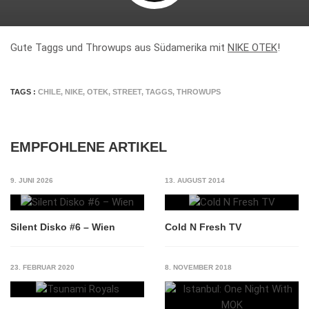
Gute Taggs und Throwups aus Südamerika mit
NIKE OTEK
!
TAGS :
CHILE
,
NIKE
,
OTEK
,
STREET
,
TAGGS
,
THROWUPS
EMPFOHLENE ARTIKEL
9. JUNI 2026
13. AUGUST 2014
Silent Disko #6 – Wien
Cold N Fresh TV
23. FEBRUAR 2020
8. NOVEMBER 2018