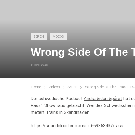
SERIEN
VIDEOS
Wrong Side Of The 
9. MAI 2018
Home
Videos
Serien
Wrong Side Of The Tracks: R
Der schwedische Podcast
Andra Sidan Spåret
hat se
Rass1 Show raus gebracht. Wer des Schwedischen m
metert Trains in Skandinavien.
https://soundcloud.com/user-669353437/rass