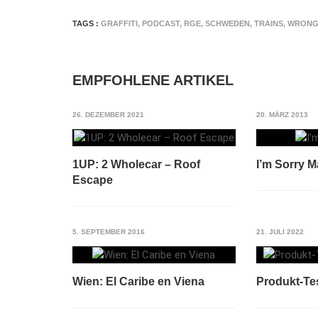
TAGS :
GRAFFITI
,
PODCAST
,
RGE
,
SCHWEDEN
,
TRAINS
,
WRONG 
EMPFOHLENE ARTIKEL
26. DEZEMBER 2021
20. MÄRZ 2013
1UP: 2 Wholecar – Roof
I’m Sorry 
Escape
5. SEPTEMBER 2016
21. JULI 2022
Wien: El Caribe en Viena
Produkt-Te