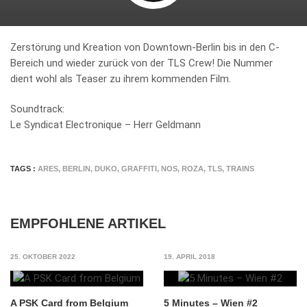
Zerstörung und Kreation von Downtown-Berlin bis in den C-
Bereich und wieder zurück von der TLS Crew! Die Nummer
dient wohl als Teaser zu ihrem kommenden Film.
Soundtrack:
Le Syndicat Electronique – Herr Geldmann
TAGS :
ARES
,
BERLIN
,
DUKO
,
GRAFFITI
,
NOS
,
ROZA
,
TLS
,
TRAINS
EMPFOHLENE ARTIKEL
25. OKTOBER 2022
19. APRIL 2018
A PSK Card from Belgium
5 Minutes – Wien #2