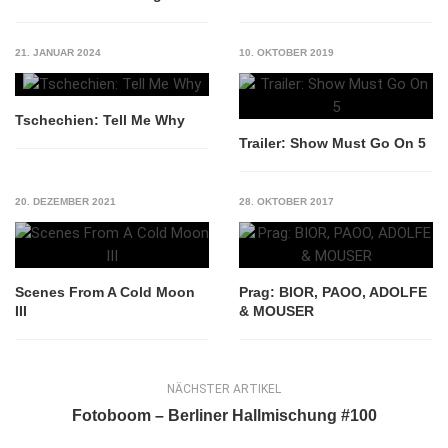
21. JANUAR 2024
10. OKTOBER 2019
Tschechien: Tell Me Why
Trailer: Show Must Go On 5
20. DEZEMBER 2021
28. OKTOBER 2017
Scenes From A Cold Moon
Prag: BIOR, PAOO, ADOLFE
III
& MOUSER
NÄCHSTER ARTIKEL
Fotoboom – Berliner Hallmischung #100