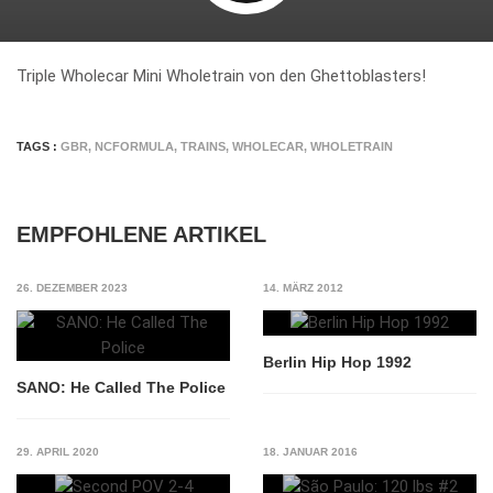
Triple Wholecar Mini Wholetrain von den Ghettoblasters!
TAGS :
GBR
,
NCFORMULA
,
TRAINS
,
WHOLECAR
,
WHOLETRAIN
EMPFOHLENE ARTIKEL
26. DEZEMBER 2023
14. MÄRZ 2012
Berlin Hip Hop 1992
SANO: He Called The Police
29. APRIL 2020
18. JANUAR 2016