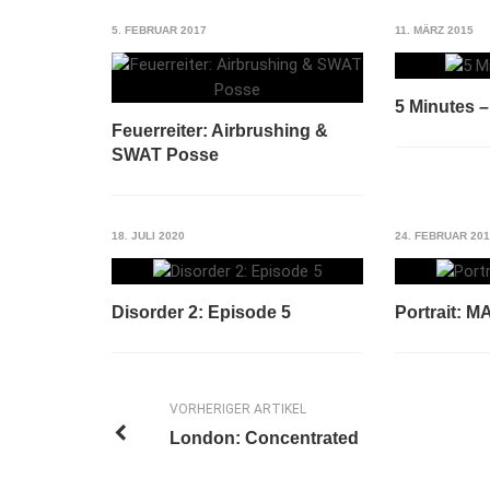
5. FEBRUAR 2017
11. MÄRZ 2015
5 Minutes 
Feuerreiter: Airbrushing &
SWAT Posse
18. JULI 2020
24. FEBRUAR 20
Disorder 2: Episode 5
Portrait: 
VORHERIGER ARTIKEL
London: Concentrated