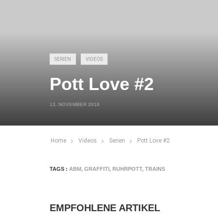
SERIEN
VIDEOS
Pott Love #2
13. NOVEMBER 2018
Home
Videos
Serien
Pott Love #2
TAGS :
ABM
,
GRAFFITI
,
RUHRPOTT
,
TRAINS
EMPFOHLENE ARTIKEL