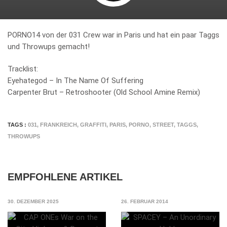
PORNO14 von der 031 Crew war in Paris und hat ein paar Taggs
und Throwups gemacht!
Tracklist:
Eyehategod – In The Name Of Suffering
Carpenter Brut – Retroshooter (Old School Amine Remix)
TAGS :
031
,
FRANKREICH
,
GRAFFITI
,
PARIS
,
PORNO
,
STREET
,
TAGGS
,
THROWUPS
EMPFOHLENE ARTIKEL
30. DEZEMBER 2025
26. FEBRUAR 2014