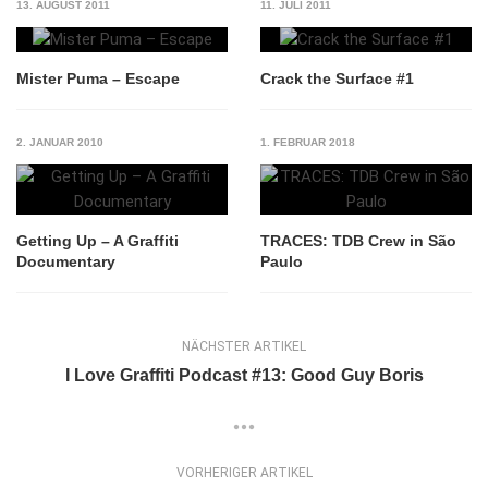
13. AUGUST 2011
11. JULI 2011
Mister Puma – Escape
Crack the Surface #1
2. JANUAR 2010
1. FEBRUAR 2018
Getting Up – A Graffiti
TRACES: TDB Crew in São
Documentary
Paulo
NÄCHSTER ARTIKEL
I Love Graffiti Podcast #13: Good Guy Boris
VORHERIGER ARTIKEL