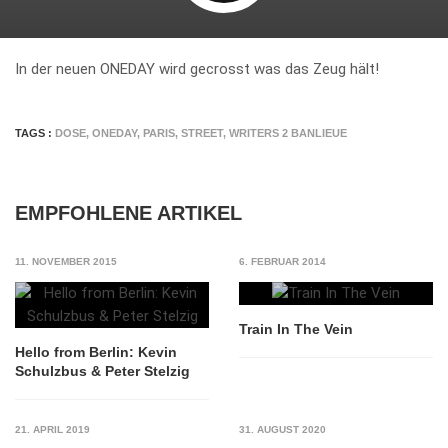
In der neuen ONEDAY wird gecrosst was das Zeug hält!
TAGS :
DOSE
,
ONEDAY
,
PARIS
,
STREET
,
WRITERS 2 BANLIEUE
EMPFOHLENE ARTIKEL
11. NOVEMBER 2015
6. FEBRUAR 2014
Train In The Vein
Hello from Berlin: Kevin
Schulzbus & Peter Stelzig
21. APRIL 2019
31. AUGUST 2020