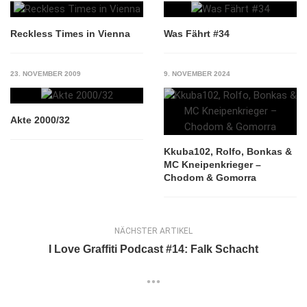
Reckless Times in Vienna
Was Fährt #34
23. NOVEMBER 2009
9. NOVEMBER 2024
Akte 2000/32
Kkuba102, Rolfo, Bonkas &
MC Kneipenkrieger –
Chodom & Gomorra
NÄCHSTER ARTIKEL
I Love Graffiti Podcast #14: Falk Schacht