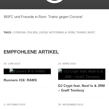
WUFC und Freunde in Rom: Trains gegen Corona!
TAGS :
CORONA
,
ITALIEN
,
LIGISD
,
NCFORMULA
,
ROM
,
TRAINS
,
WUFC
EMPFOHLENE ARTIKEL
30. JUNI 2019
24. MÄRZ 2023
Runners #16: RAMS
DJ Crypt feat. Noel Is & JRM
– Graff Territory
3. OKTOBER 2010
30. NOVEMBER 2013