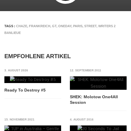
TAGS :
CHAZE
,
FRANKREICH
,
GT
,
ONEDAY
,
PARIS
,
STREET
,
WRITERS 2
BANLIEUE
EMPFOHLENE ARTIKEL
3. AUGUST 2026
12. SEPTEMBER 2011
Ready To Destroy #5
SHEK: Molotow One4All
Session
15. NOVEMBER 2021
4. AUGUST 2016