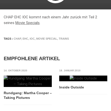
CHAP EHC IOC kommt nach einem Jahr zurück mit Teil 2
seines
Movie Specials
.
TAGS :
CHAP
,
EHC
,
IOC
,
MOVIE SPECIAL
,
TRAINS
EMPFOHLENE ARTIKEL
14. OKTOBER 2020
18. JANUAR 2010
Inside Outside
Rundgang: Martha Cooper –
Taking Pictures