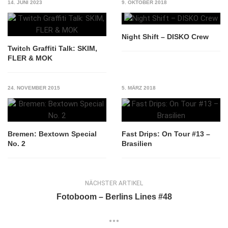
14. JUNI 2023
9. OKTOBER 2018
Night Shift – DISKO Crew
Twitch Graffiti Talk: SKIM,
FLER & MOK
24. NOVEMBER 2015
5. MÄRZ 2018
Bremen: Bextown Special
Fast Drips: On Tour #13 –
No. 2
Brasilien
NÄCHSTER ARTIKEL
Fotoboom – Berlins Lines #48