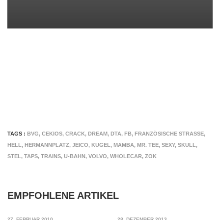
TAGS :
BVG
,
CEKIOS
,
CRACK
,
DREAM
,
DTA
,
FB
,
FRANZÖSISCHE STRASSE
,
HELL
,
HERMANNPLATZ
,
JEICO
,
KUGEL
,
MAMBA
,
MR. TEE
,
SEXY
,
SKULL
,
STEL
,
TAPS
,
TRAINS
,
U-BAHN
,
VOLVO
,
WHOLECAR
,
ZOK
EMPFOHLENE ARTIKEL
27. FEBRUAR 2010
28. DEZEMBER 2013