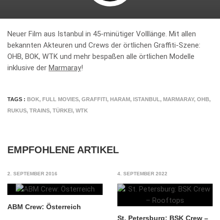
Neuer Film aus Istanbul in 45-minütiger Volllänge. Mit allen
bekannten Akteuren und Crews der örtlichen Graffiti-Szene:
OHB, BOK, WTK und mehr bespaßen alle örtlichen Modelle
inklusive der
Marmaray
!
TAGS :
BOK
,
FULL MOVIES
,
GRAFFITI
,
HARAM
,
ISTANBUL
,
MARMARAY
,
OHB
,
RUKUS
,
TRAINS
,
TÜRKEI
,
WTK
EMPFOHLENE ARTIKEL
2. SEPTEMBER 2016
4. SEPTEMBER 2022
ABM Crew: Österreich
St. Petersburg: BSK Crew –