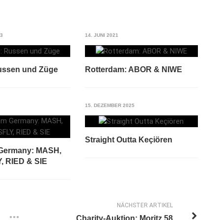
13
14. JUNI 2021
ussen und Züge
Rotterdam: ABOR & NIWE
15. DEZEMBER 2025
Straight Outta Keçiören
 Germany: MASH,
, RIED & SIE
NÄCHSTER ARTIKEL
Charity-Auktion: Moritz.58