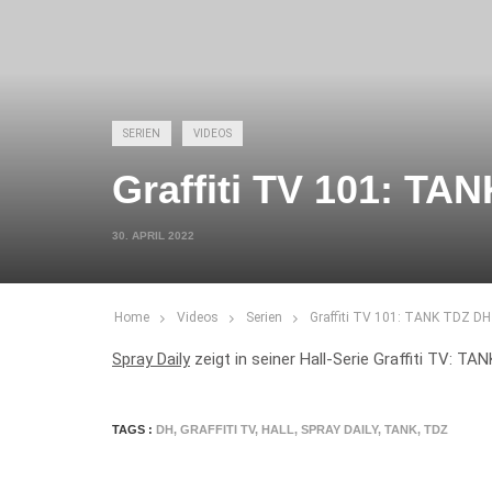
SERIEN
VIDEOS
Graffiti TV 101: TA
30. APRIL 2022
Home
Videos
Serien
Graffiti TV 101: TANK TDZ DH
Spray Daily
zeigt in seiner Hall-Serie Graffiti TV: TA
TAGS :
DH
,
GRAFFITI TV
,
HALL
,
SPRAY DAILY
,
TANK
,
TDZ