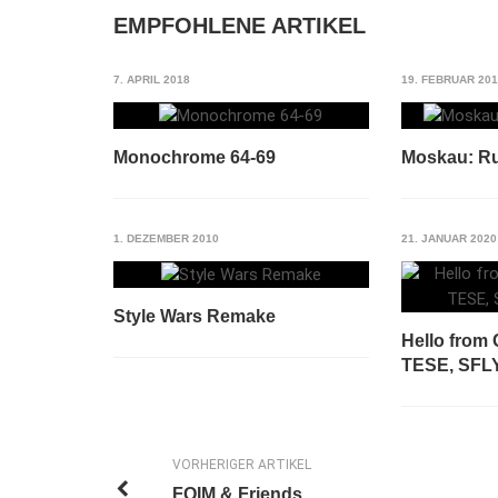
EMPFOHLENE ARTIKEL
7. APRIL 2018
19. FEBRUAR 20
Monochrome 64-69
Мoskau: R
1. DEZEMBER 2010
21. JANUAR 2020
Style Wars Remake
Hello from
TESE, SFLY
VORHERIGER ARTIKEL
FOIM & Friends