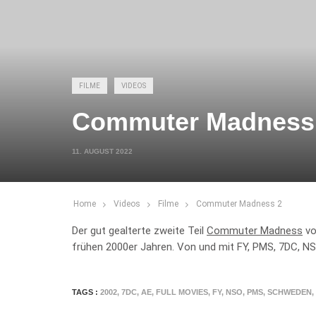
FILME
VIDEOS
Commuter Madness
11. AUGUST 2022
Home
Videos
Filme
Commuter Madness 2
Der gut gealterte zweite Teil
Commuter Madness
vo
frühen 2000er Jahren. Von und mit FY, PMS, 7DC, NS
TAGS :
2002
,
7DC
,
AE
,
FULL MOVIES
,
FY
,
NSO
,
PMS
,
SCHWEDEN
,