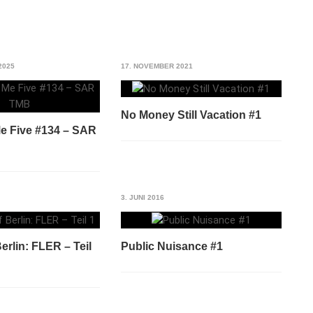
2025
17. NOVEMBER 2021
No Money Still Vacation #1
Me Five #134 – SAR
3. JUNI 2016
Berlin: FLER – Teil
Public Nuisance #1