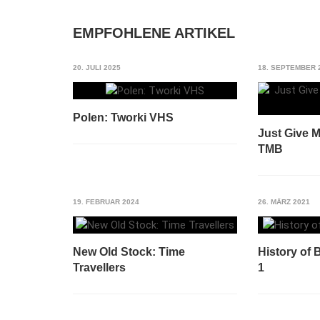
EMPFOHLENE ARTIKEL
20. JULI 2025
18. SEPTEMBER 
Polen: Tworki VHS
Just Give 
TMB
19. FEBRUAR 2024
26. MÄRZ 2021
New Old Stock: Time
History of 
Travellers
1