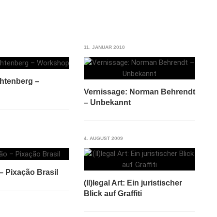
11. JANUAR 2010
chtenberg –
Vernissage: Norman Behrendt
– Unbekannt
4. AUGUST 2009
– Pixação Brasil
(Il)legal Art: Ein juristischer
Blick auf Graffiti