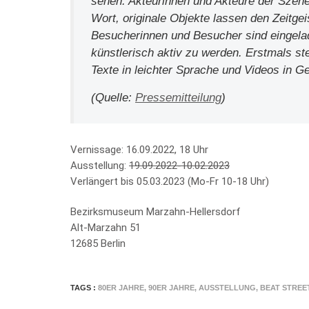
sehen. Akteurinnen und Akteure der Szen
Wort, originale Objekte lassen den Zeitge
Besucherinnen und Besucher sind eingelad
künstlerisch aktiv zu werden. Erstmals st
Texte in leichter Sprache und Videos in G
(Quelle:
Pressemitteilung
)
Vernissage: 16.09.2022, 18 Uhr
Ausstellung:
19.09.2022-10.02.2023
Verlängert bis 05.03.2023 (Mo-Fr 10-18 Uhr)
Bezirksmuseum Marzahn-Hellersdorf
Alt-Marzahn 51
12685 Berlin
TAGS :
80ER JAHRE
,
90ER JAHRE
,
AUSSTELLUNG
,
BEAT STREE