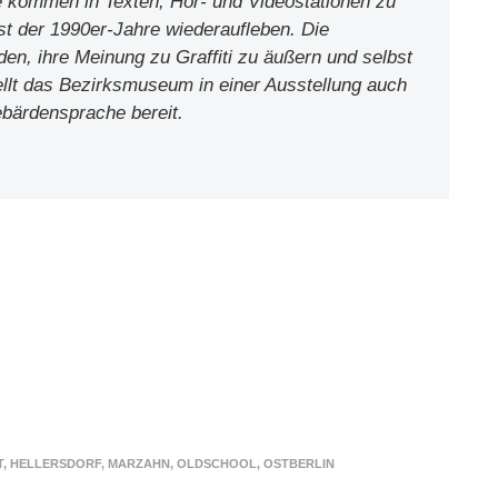
e kommen in Texten, Hör- und Videostationen zu
ist der 1990er-Jahre wiederaufleben. Die
en, ihre Meinung zu Graffiti zu äußern und selbst
ellt das Bezirksmuseum in einer Ausstellung auch
ebärdensprache bereit.
T
,
HELLERSDORF
,
MARZAHN
,
OLDSCHOOL
,
OSTBERLIN