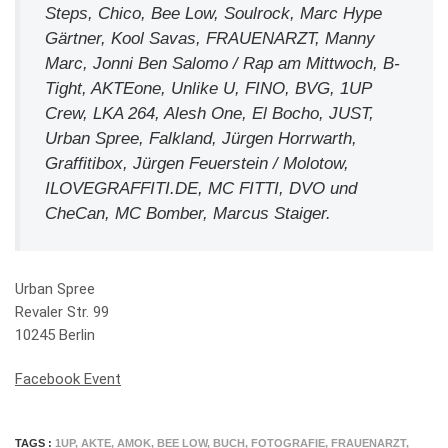
Steps, Chico, Bee Low, Soulrock, Marc Hype
Gärtner, Kool Savas, FRAUENARZT, Manny
Marc, Jonni Ben Salomo / Rap am Mittwoch, B-
Tight, AKTEone, Unlike U, FINO, BVG, 1UP
Crew, LKA 264, Alesh One, El Bocho, JUST,
Urban Spree, Falkland, Jürgen Horrwarth,
Graffitibox, Jürgen Feuerstein / Molotow,
ILOVEGRAFFITI.DE, MC FITTI, DVO und
CheCan, MC Bomber, Marcus Staiger.
Urban Spree
Revaler Str. 99
10245 Berlin
Facebook Event
TAGS :
1UP
,
AKTE
,
AMOK
,
BEE LOW
,
BUCH
,
FOTOGRAFIE
,
FRAUENARZT
,