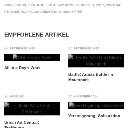
GRAFFITIBOX
,
JUST
,
KOOL SAVAS
,
MC BOMBER
,
MC FITTI
,
POET
,
PORTRAIT
,
RELEASE
,
ROLF G. WACKENBERG
,
URBAN SPREE
EMPFOHLENE ARTIKEL
24. SEPTEMBER 2014
13. SEPTEMBER 2017
All in a Day’s Work
Battle: Artistz Battle im
Mauerpark
24. MÄRZ 2011
27. NOVEMBER 2024
Versteigerung: Soliauktion
Urban Art Central:
Eröffnung