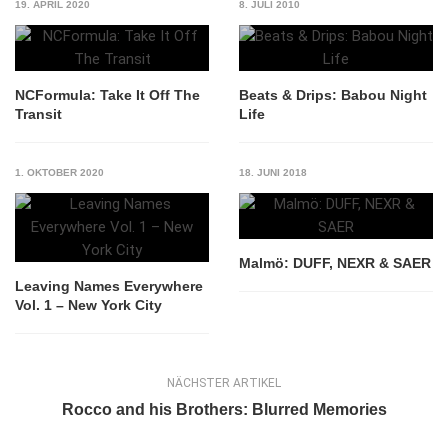
19. APRIL 2020
8. JULI 2010
NCFormula: Take It Off The
Beats & Drips: Babou Night
Transit
Life
1. OKTOBER 2020
18. JUNI 2018
Malmö: DUFF, NEXR & SAER
Leaving Names Everywhere
Vol. 1 – New York City
NÄCHSTER ARTIKEL
Rocco and his Brothers: Blurred Memories