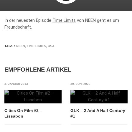
In der neuesten Episode
Time Limits
von NEEN geht es um
Freundschaft.
TAGS :
NEEN
,
TIME LIMITS
,
USA
EMPFOHLENE ARTIKEL
3. JANUAR 2013
30. JUNI 2026
Cities On Film #2 –
GLK – 2 And A Half Century
Lissabon
#1