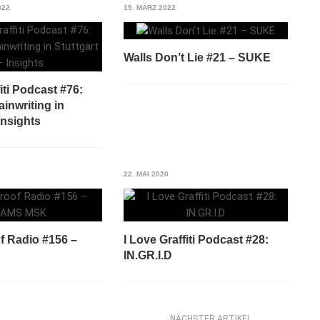
022
15. MÄRZ 2022
Walls Don’t Lie #21 – SUKE
iti Podcast #76:
rainwriting in
Insights
22. MAI 2020
f Radio #156 –
I Love Graffiti Podcast #28:
K
IN.GR.I.D
NÄCHSTER ARTIKEL