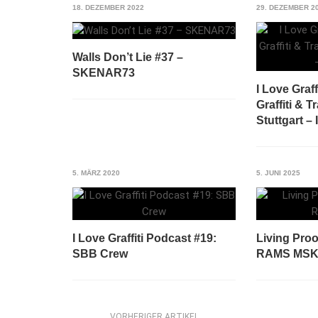
18. DEZEMBER 2022
29. DEZEMBER 2
Walls Don’t Lie #37 –
SKENAR73
I Love Graff
Graffiti & T
Stuttgart – 
5. MÄRZ 2020
5. JUNI 2025
I Love Graffiti Podcast #19:
Living Proo
SBB Crew
RAMS MS
VORHERIGER ARTIKEL