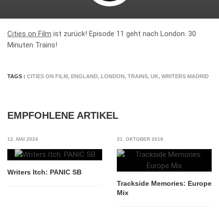
Cities on Film
ist zurück! Episode 11 geht nach London. 30
Minuten Trains!
TAGS :
CITIES ON FILM
,
ENGLAND
,
LONDON
,
TRAINS
,
UK
,
WRITERS MADRID
EMPFOHLENE ARTIKEL
12. MAI 2024
31. OKTOBER 2018
Writers Itch: PANIC SB
Trackside Memories: Europe
Mix