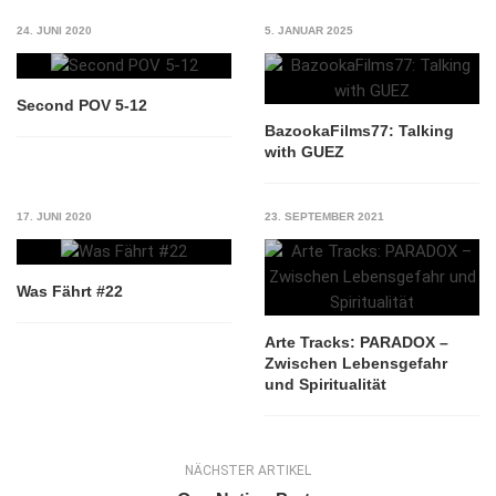
24. JUNI 2020
5. JANUAR 2025
Second POV 5-12
BazookaFilms77: Talking
with GUEZ
17. JUNI 2020
23. SEPTEMBER 2021
Was Fährt #22
Arte Tracks: PARADOX –
Zwischen Lebensgefahr
und Spiritualität
NÄCHSTER ARTIKEL