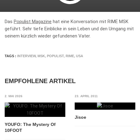
Das
Populist Magazine
hat eine Konversation mit RIME MSK
geführt. Sehr tiefe Einblicke in sein Leben und den Umgang mit
seinem kürzlich wieder gefundenen Vater.
TAGS :
INTERVIEW
,
MSK
,
POPULIST
,
RIME
,
USA
EMPFOHLENE ARTIKEL
2. MAI 2026
23. APRIL 2011
Jisoe
YOUFO: The Mystery Of
10FOOT