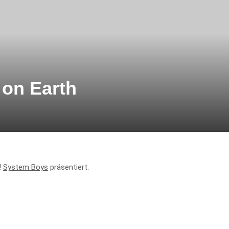
 on Earth
!
System Boys
präsentiert.