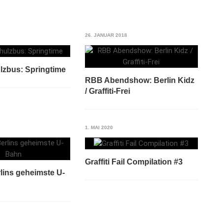
26. JANUAR 2018
lzbus: Springtime
RBB Abendshow: Berlin Kidz
/ Graffiti-Frei
1. MAI 2020
Graffiti Fail Compilation #3
rlins geheimste U-