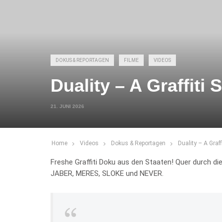
DOKUS & REPORTAGEN
FILME
VIDEOS
Duality – A Graffiti 
21. JUNI 2026
Home
Videos
Dokus & Reportagen
Duality – A Graff
Freshe Graffiti Doku aus den Staaten! Quer durch 
JABER, MERES, SLOKE und NEVER.