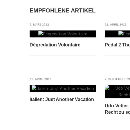
EMPFOHLENE ARTIKEL
5. MÄRZ 2012
22. APRIL 2022
Dégredation Volontaire
Pedal 2 The
21. APRIL 2016
7. SEPTEMBER 2
Italien: Just Another Vacation
Udo Vetter:
Recht zu s