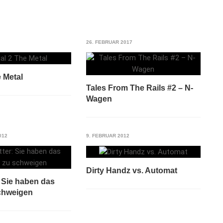
26. FEBRUAR 2017
 Metal
Tales From The Rails #2 – N-
Wagen
012
9. FEBRUAR 2012
Dirty Handz vs. Automat
 Sie haben das
chweigen