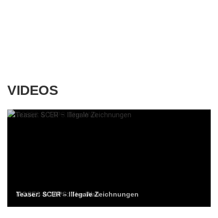
VIDEOS
Teaser: SCER – Illegale Zeichnungen
MOSES & TAPS: The Wall