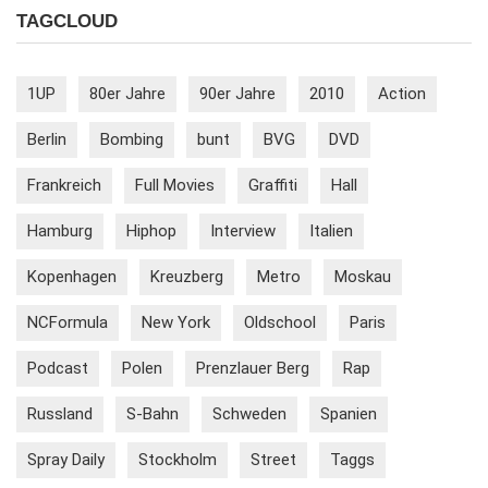
TAGCLOUD
1UP
80er Jahre
90er Jahre
2010
Action
Berlin
Bombing
bunt
BVG
DVD
Frankreich
Full Movies
Graffiti
Hall
Hamburg
Hiphop
Interview
Italien
Kopenhagen
Kreuzberg
Metro
Moskau
NCFormula
New York
Oldschool
Paris
Podcast
Polen
Prenzlauer Berg
Rap
Russland
S-Bahn
Schweden
Spanien
Spray Daily
Stockholm
Street
Taggs