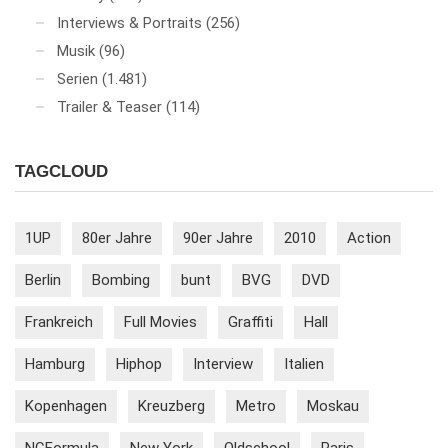
Interviews & Portraits
(256)
Musik
(96)
Serien
(1.481)
Trailer & Teaser
(114)
TAGCLOUD
1UP
80er Jahre
90er Jahre
2010
Action
Berlin
Bombing
bunt
BVG
DVD
Frankreich
Full Movies
Graffiti
Hall
Hamburg
Hiphop
Interview
Italien
Kopenhagen
Kreuzberg
Metro
Moskau
NCFormula
New York
Oldschool
Paris