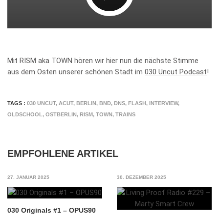
Mit RISM aka TOWN hören wir hier nun die nächste Stimme
aus dem Osten unserer schönen Stadt im
030 Uncut Podcast
!
TAGS :
030 UNCUT
,
ACUT
,
BERLIN
,
BND
,
DNS
,
FLASH
,
INTERVIEW
,
OLDSCHOOL
,
OSTBERLIN
,
RISM
,
TOWN
,
TRAINS
EMPFOHLENE ARTIKEL
27. JANUAR 2025
30. DEZEMBER 2025
030 Originals #1 – OPUS90