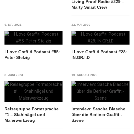
Living Proof Radio #229 –
Marty Smart Crew
9. MAI 2021
22. MAI 2020
I Love Graffiti Podcast #55:
I Love Graffiti Podcast #28:
Peter Stelzig
IN.GR.I.D
8. JUNI 2023
19. AUGUST 2023
Reisegruppe Formsprache
Interview: Sascha Blasche
#1 – Stahlnägel und
über die Berliner Graffiti-
Malerwerkzeug
Szene