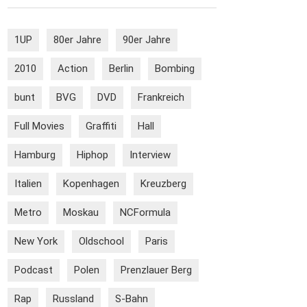
1UP
80er Jahre
90er Jahre
2010
Action
Berlin
Bombing
bunt
BVG
DVD
Frankreich
Full Movies
Graffiti
Hall
Hamburg
Hiphop
Interview
Italien
Kopenhagen
Kreuzberg
Metro
Moskau
NCFormula
New York
Oldschool
Paris
Podcast
Polen
Prenzlauer Berg
Rap
Russland
S-Bahn