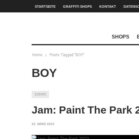
STARTSEITE
GRAFFITI SHOPS
KONTAKT
DATENS
SHOPS
Home
Posts Tagged "BOY"
BOY
EVENTS
Jam: Paint The Park 
22. MÄRZ 2023