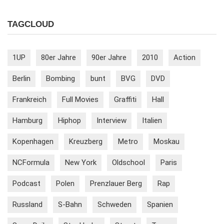
TAGCLOUD
1UP
80er Jahre
90er Jahre
2010
Action
Berlin
Bombing
bunt
BVG
DVD
Frankreich
Full Movies
Graffiti
Hall
Hamburg
Hiphop
Interview
Italien
Kopenhagen
Kreuzberg
Metro
Moskau
NCFormula
New York
Oldschool
Paris
Podcast
Polen
Prenzlauer Berg
Rap
Russland
S-Bahn
Schweden
Spanien