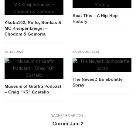
Beat This – A Hip-Hop
History
Kkuba102, Rolfo, Bonkas &
MC Kneipenkrieger –
Chodom & Gomorra
20. MAI 2026
27. AUGUST 2014
The Nevest: Bombolette
Spray
Museum of Graffiti Podcast
– Craig “KR” Costello
NÄCHSTER ARTIKEL
Corner Jam 2