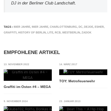
DJ in der Berliner Club Landschaft.
TAGS :
80ER JAHRE
,
90ER JAHRE
,
CHARLOTTENBURG
,
DC
,
DEJOE
,
ESHER
,
GRAFFITI
,
HISTORY OF BERLIN
,
LITE
,
RCB
,
WESTBERLIN
,
ZADOK
EMPFOHLENE ARTIKEL
13. NOVEMBER 2022
14. MÄRZ 2017
TOY: Metrofeuerwehr
Graffiti im Osten #4 – MEGA
9. NOVEMBER 2024
23. JANUAR 2013