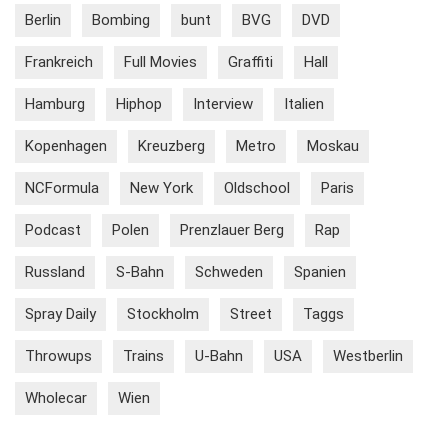
Berlin
Bombing
bunt
BVG
DVD
Frankreich
Full Movies
Graffiti
Hall
Hamburg
Hiphop
Interview
Italien
Kopenhagen
Kreuzberg
Metro
Moskau
NCFormula
New York
Oldschool
Paris
Podcast
Polen
Prenzlauer Berg
Rap
Russland
S-Bahn
Schweden
Spanien
Spray Daily
Stockholm
Street
Taggs
Throwups
Trains
U-Bahn
USA
Westberlin
Wholecar
Wien