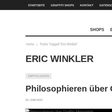
STARTSEITE
GRAFFITI SHOPS
KONTAKT
DATENS
SHOPS
Home
Posts Tagged "Eric Winkler"
ERIC WINKLER
EMPFEHLUNGEN
Philosophieren über G
26. JUNI 2020