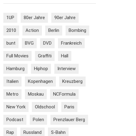
1UP
80er Jahre
90er Jahre
2010
Action
Berlin
Bombing
bunt
BVG
DVD
Frankreich
Full Movies
Graffiti
Hall
Hamburg
Hiphop
Interview
Italien
Kopenhagen
Kreuzberg
Metro
Moskau
NCFormula
New York
Oldschool
Paris
Podcast
Polen
Prenzlauer Berg
Rap
Russland
S-Bahn