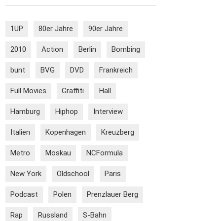
1UP
80er Jahre
90er Jahre
2010
Action
Berlin
Bombing
bunt
BVG
DVD
Frankreich
Full Movies
Graffiti
Hall
Hamburg
Hiphop
Interview
Italien
Kopenhagen
Kreuzberg
Metro
Moskau
NCFormula
New York
Oldschool
Paris
Podcast
Polen
Prenzlauer Berg
Rap
Russland
S-Bahn