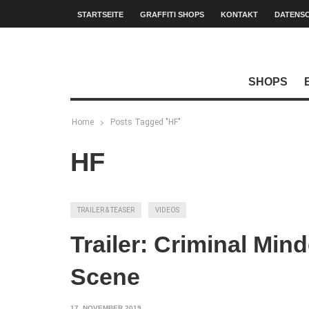
STARTSEITE
GRAFFITI SHOPS
KONTAKT
DATENS
SHOPS
Home
Posts Tagged "HF"
HF
TRAILER & TEASER
VIDEOS
Trailer: Criminal Min
Scene
17. NOVEMBER 2019