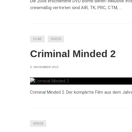
Die 2008 erschienene DVD Bomb Berlin! Inklusive I
crewmäßig vertreten sind AIR, TK, PRC, CTM, …
FILME
VIDEOS
Criminal Minded 2
5. NOVEMBER 2010
Criminal Minded 2. Der komplette Film aus dem Jahr
VIDEOS