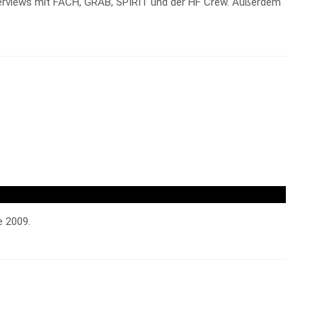
nterviews mit FACH, GRAB, SPIRIT und der HF Crew. Außerdem
e 2009.