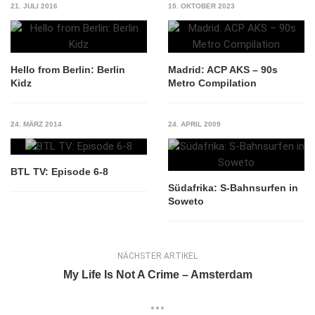
21. JULI 2016
15. OKTOBER 2023
Hello from Berlin: Berlin
Madrid: ACP AKS – 90s
Kidz
Metro Compilation
24. MÄRZ 2014
24. APRIL 2009
BTL TV: Episode 6-8
Südafrika: S-Bahnsurfen in
Soweto
NÄCHSTER ARTIKEL
My Life Is Not A Crime – Amsterdam