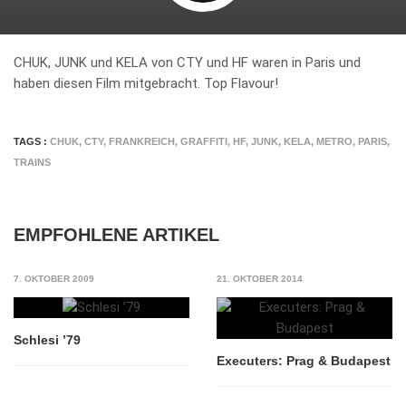
CHUK, JUNK und KELA von CTY und HF waren in Paris und
haben diesen Film mitgebracht. Top Flavour!
TAGS :
CHUK
,
CTY
,
FRANKREICH
,
GRAFFITI
,
HF
,
JUNK
,
KELA
,
METRO
,
PARIS
,
TRAINS
EMPFOHLENE ARTIKEL
7. OKTOBER 2009
21. OKTOBER 2014
Schlesi ’79
Executers: Prag & Budapest