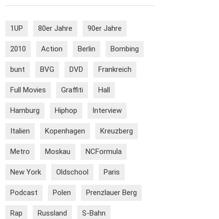
1UP
80er Jahre
90er Jahre
2010
Action
Berlin
Bombing
bunt
BVG
DVD
Frankreich
Full Movies
Graffiti
Hall
Hamburg
Hiphop
Interview
Italien
Kopenhagen
Kreuzberg
Metro
Moskau
NCFormula
New York
Oldschool
Paris
Podcast
Polen
Prenzlauer Berg
Rap
Russland
S-Bahn