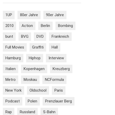
1UP
80er Jahre
90er Jahre
2010
Action
Berlin
Bombing
bunt
BVG
DVD
Frankreich
Full Movies
Graffiti
Hall
Hamburg
Hiphop
Interview
Italien
Kopenhagen
Kreuzberg
Metro
Moskau
NCFormula
New York
Oldschool
Paris
Podcast
Polen
Prenzlauer Berg
Rap
Russland
S-Bahn