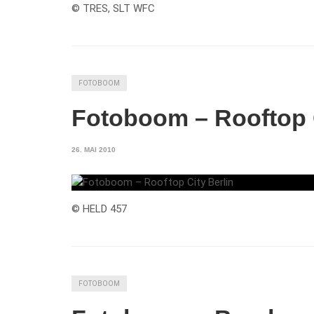
© TRES, SLT WFC
FOTOBOOM
Fotoboom – Rooftop C
26. MAI 2010
© HELD 457
FOTOBOOM