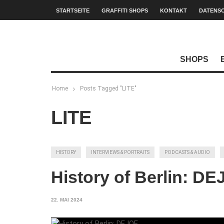
STARTSEITE
GRAFFITI SHOPS
KONTAKT
DATENS
SHOPS
Home
Posts Tagged "LITE"
LITE
HISTORY
INTERVIEWS & PORTRAITS
PODCASTS & AUDIO
History of Berlin: D
22. MAI 2024