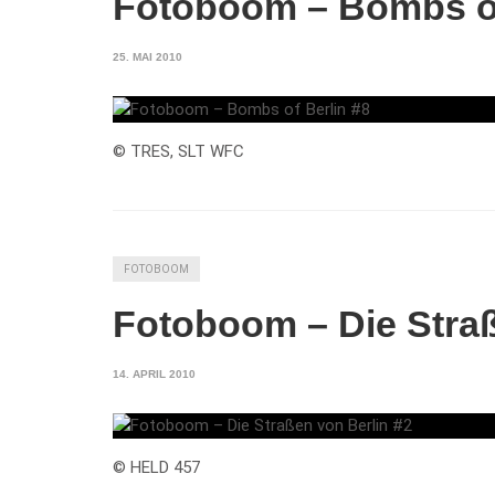
Fotoboom – Bombs of
25. MAI 2010
© TRES, SLT WFC
FOTOBOOM
Fotoboom – Die Straß
14. APRIL 2010
© HELD 457