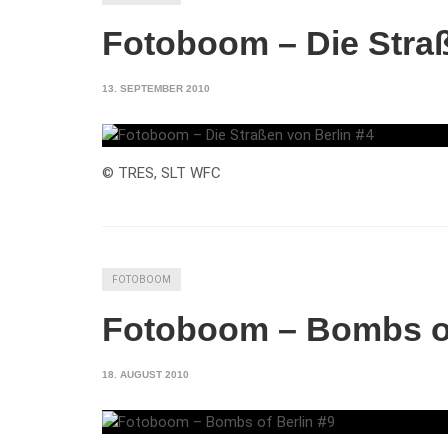
Fotoboom – Die Straß
13. SEPTEMBER 2010
© TRES, SLT WFC
FOTOBOOM
Fotoboom – Bombs of
18. AUGUST 2010