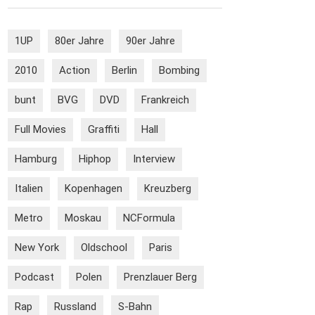
1UP
80er Jahre
90er Jahre
2010
Action
Berlin
Bombing
bunt
BVG
DVD
Frankreich
Full Movies
Graffiti
Hall
Hamburg
Hiphop
Interview
Italien
Kopenhagen
Kreuzberg
Metro
Moskau
NCFormula
New York
Oldschool
Paris
Podcast
Polen
Prenzlauer Berg
Rap
Russland
S-Bahn