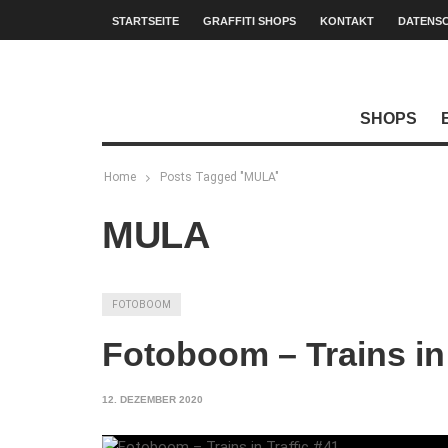
STARTSEITE
GRAFFITI SHOPS
KONTAKT
DATENS
SHOPS
Home
Posts Tagged "MULA"
MULA
FOTOBOOM
Fotoboom – Trains in 
12. DEZEMBER 2020