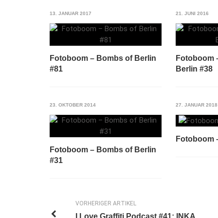
13. JANUAR 2017
21. JUNI 2016
Fotoboom – Bombs of Berlin
Fotoboom –
#81
Berlin #38
23. OKTOBER 2014
27. JANUAR 2018
Fotoboom –
Fotoboom – Bombs of Berlin
#31
VORHERIGER ARTIKEL
I Love Graffiti Podcast #41: INKA