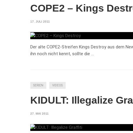
COPE2 – Kings Dest
17. JULI 2011
Der alte COPE2-Streifen Kings Destroy aus dem New
ihn noch nicht kennt, sollte die …
SERIEN
VIDEOS
KIDULT: Illegalize Graf
27. MAI 2011