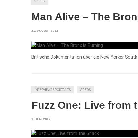
VIDEOS
Man Alive – The Bron
21. AUGUST 2012
Britische Dokumentation über die New Yorker South B
INTERVIEWS & PORTRAITS
VIDEOS
Fuzz One: Live from 
1. JUNI 2012