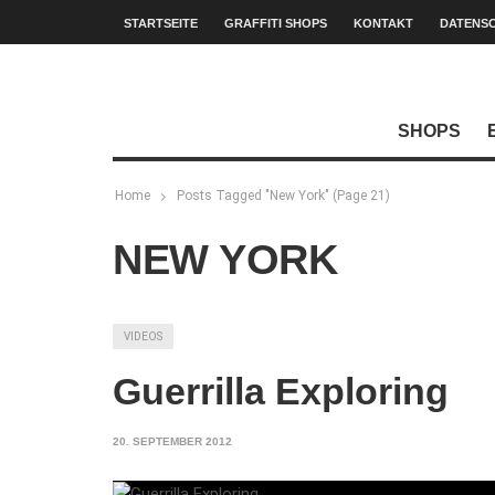
STARTSEITE
GRAFFITI SHOPS
KONTAKT
DATENS
SHOPS
Home
Posts Tagged "New York"
(Page 21)
NEW YORK
VIDEOS
Guerrilla Exploring
20. SEPTEMBER 2012