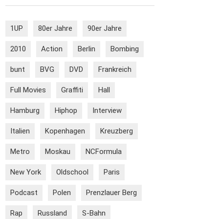
1UP
80er Jahre
90er Jahre
2010
Action
Berlin
Bombing
bunt
BVG
DVD
Frankreich
Full Movies
Graffiti
Hall
Hamburg
Hiphop
Interview
Italien
Kopenhagen
Kreuzberg
Metro
Moskau
NCFormula
New York
Oldschool
Paris
Podcast
Polen
Prenzlauer Berg
Rap
Russland
S-Bahn