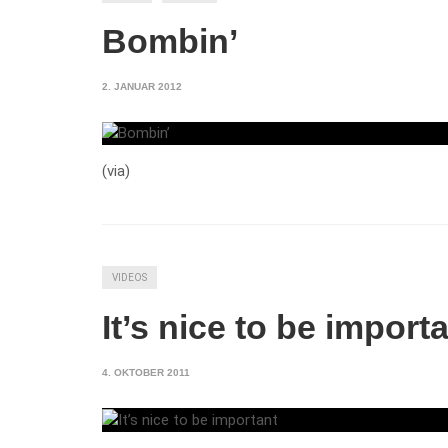
Bombin’
2. JANUAR 2012
(via)
VIDEOS
It’s nice to be import
4. OKTOBER 2011