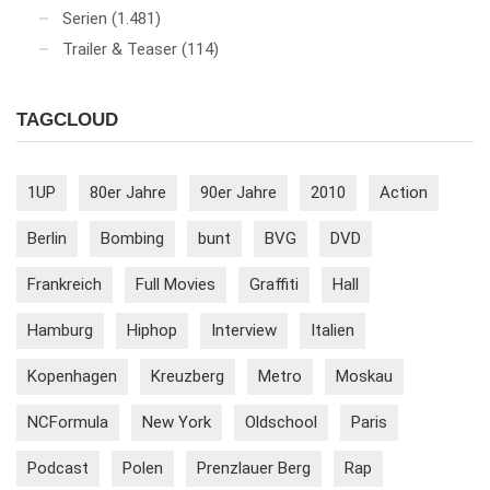
Serien
(1.481)
Trailer & Teaser
(114)
TAGCLOUD
1UP
80er Jahre
90er Jahre
2010
Action
Berlin
Bombing
bunt
BVG
DVD
Frankreich
Full Movies
Graffiti
Hall
Hamburg
Hiphop
Interview
Italien
Kopenhagen
Kreuzberg
Metro
Moskau
NCFormula
New York
Oldschool
Paris
Podcast
Polen
Prenzlauer Berg
Rap